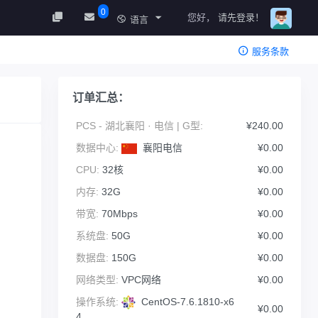
0
您好，
请先登录！
语言
服务条款
订单汇总：
PCS - 湖北襄阳 · 电信 | G型:
¥240.00
数据中心:
襄阳电信
¥0.00
CPU:
32核
¥0.00
内存:
32G
¥0.00
带宽:
70Mbps
¥0.00
系统盘:
50G
¥0.00
数据盘:
150G
¥0.00
网络类型:
VPC网络
¥0.00
操作系统:
CentOS-7.6.1810-x6
¥0.00
4