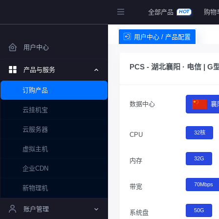
全部产品
购物
HOT
用户中心 / 产品配置
用户中心
PCS - 湖北襄阳 · 电信 | G
产品与服务
订购产品
数据中心
襄
云挂机宝
云服务器
32核
CPU
虚拟主机
32G
内存
企业CDN
70Mbps
带宽
新物理机
账户管理
50G
系统盘