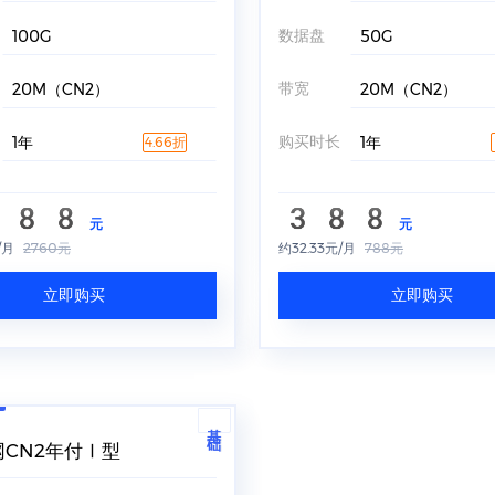
数据盘
100G
50G
带宽
20M（CN2）
20M（CN2）
购买时长
1年
1年
4.66折
288
388
元
元
/月
2760元
约32.33元/月
788元
立即购买
立即购买
基础
CN2年付Ⅰ型