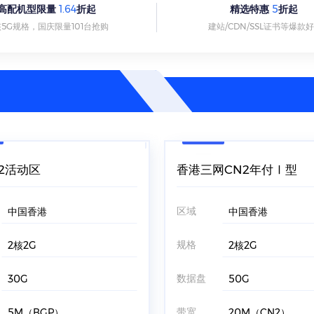
高配机型限量
1.64
折起
精选特惠
5
折起
核5G规格，国庆限量101台抢购
建站/CDN/SSL证书等爆款
2活动区
香港三网CN2年付Ⅰ型
区域
中国香港
中国香港
规格
2核2G
2核2G
数据盘
30G
50G
带宽
5M（BGP）
20M（CN2）