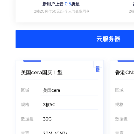
新用户上云
0.5
折起
2核2G月付30元起 个人与企业同享
2
云服务器
回馈
美国cera国庆Ⅰ型
香港CN
区域
区域
美国cera
规格
规格
2核5G
数据盘
数据盘
30G
带宽
带宽
20M（CN2）