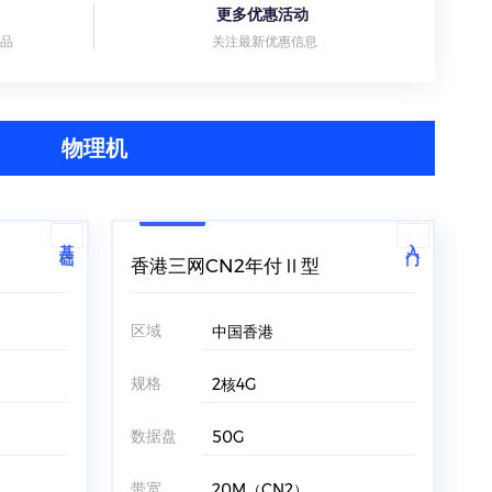
更多优惠活动
好品
关注最新优惠信息
物理机
基础
入门
香港三网CN2年付Ⅱ型
区域
中国香港
规格
2核4G
数据盘
50G
带宽
20M（CN2）