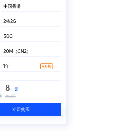
中国香港
2核2G
50G
20M（CN2）
1年
4.8折
88
元
月
788元
立即购买