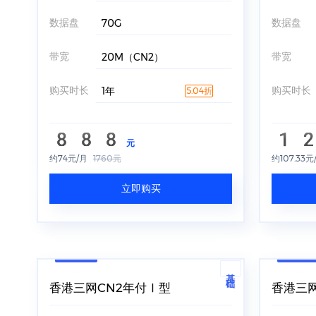
数据盘
数据盘
70G
带宽
带宽
20M（CN2）
购买时长
购买时长
1年
5.04折
888
1
元
约74元/月
1760元
约107.33元
立即购买
基础
香港三网CN2年付Ⅰ型
香港三网