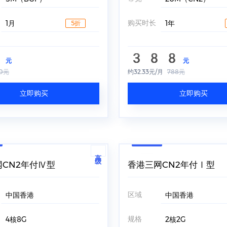
购买时长
1月
1年
5折
0
388
元
元
0元
约32.33元/月
788元
立即购买
立即购买
高级
CN2年付Ⅳ型
香港三网CN2年付Ⅰ型
区域
中国香港
中国香港
规格
4核8G
2核2G