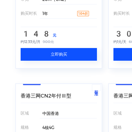
购买时长
购买时长
1年
1.64折
148
3
元
约12.33元/月
900元
约1元/天
6
立即购买
标准
香港三网CN2年付Ⅲ型
香港三网
区域
区域
中国香港
规格
规格
4核4G