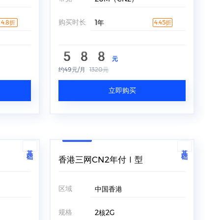
购买时长
1年
4.8折
4.45折
588
元
约49元/月
1320元
立即购买
基础
基础
香港三网CN2年付Ⅰ型
区域
中国香港
规格
2核2G