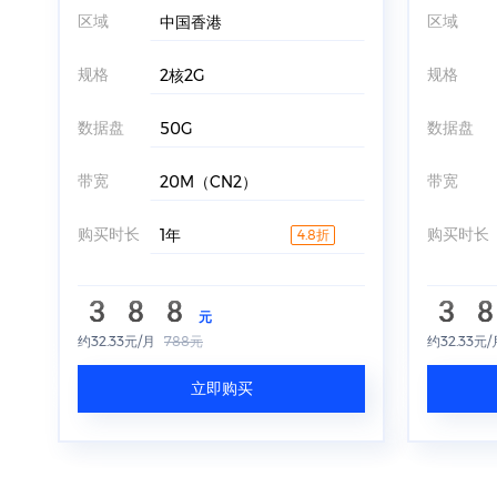
区域
区域
中国香港
规格
规格
2核2G
数据盘
数据盘
50G
带宽
带宽
20M（CN2）
购买时长
购买时长
1年
4.8折
388
3
元
约32.33元/月
788元
约32.33元/
立即购买