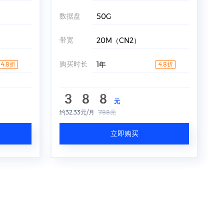
数据盘
50G
带宽
20M（CN2）
购买时长
1年
4.8折
4.8折
388
元
约32.33元/月
788元
立即购买