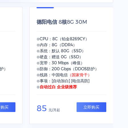
德阳电信 8核8G 30M
⊙CPU：8C（铂金8269CY）
⊙内存：8G（DDR4）
⊙系统：默认 80G（SSD）
⊙硬盘：赠送 0G（SSD）
⊙宽带：30 Mbps（峰值）
防护）
⊙防御：200 Gbps（DDOS防护）
）
⊙线路：中国电信
（国家骨干）
⊙事项：[自动加白] [电信高防]
⊙
自动过白 企业级推荐
85
即购买
立即购买
元/月起