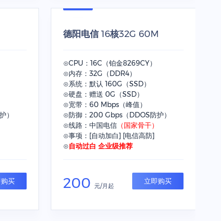
M
德阳电信 16核32G 60M
⊙CPU：16C（铂金8269CY）
⊙内存：32G（DDR4）
⊙系统：默认 160G（SSD）
⊙硬盘：赠送 0G（SSD）
⊙宽带：60 Mbps（峰值）
防护）
⊙防御：200 Gbps（DDOS防护）
）
⊙线路：中国电信
（国家骨干）
⊙事项：[自动加白] [电信高防]
⊙
自动过白 企业级推荐
200
即购买
立即购买
元/月起