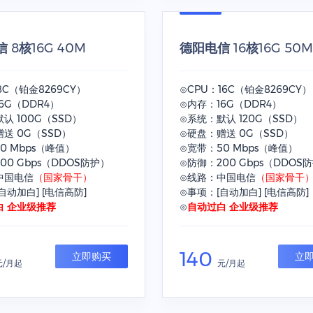
 8核16G 40M
德阳电信 16核16G 50
8C（铂金8269CY）
⊙CPU：16C（铂金8269CY）
6G（DDR4）
⊙内存：16G（DDR4）
认 100G（SSD）
⊙系统：默认 120G（SSD）
送 0G（SSD）
⊙硬盘：赠送 0G（SSD）
0 Mbps（峰值）
⊙宽带：50 Mbps（峰值）
00 Gbps（DDOS防护）
⊙防御：200 Gbps（DDOS
中国电信
（国家骨干）
⊙线路：中国电信
（国家骨干
自动加白] [电信高防]
⊙事项：[自动加白] [电信高防]
白 企业级推荐
⊙
自动过白 企业级推荐
140
立即购买
立
元/月起
元/月起