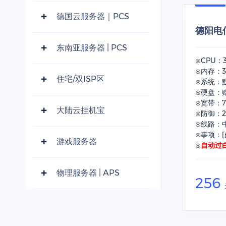
德国云服务器｜PCS
德阳电信
东南亚服务器 | PCS
⊙CPU：
⊙内存：3
住宅/双ISP区
⊙系统：默
⊙硬盘：赠
⊙宽带：7
大陆云挂机宝
⊙防御：2
⊙线路：
⊙事项：[
游戏服务器
⊙
自动过
物理服务器 | APS
256