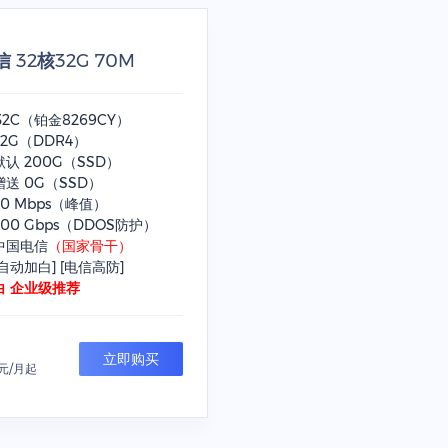
 32核32G 70M
32C（铂金8269CY）
2G（DDR4）
认 200G（SSD）
送 0G（SSD）
0 Mbps（峰值）
00 Gbps（DDOS防护）
中国电信
（国家骨干）
自动加白] [电信高防]
白 企业级推荐
立即购买
元/月起