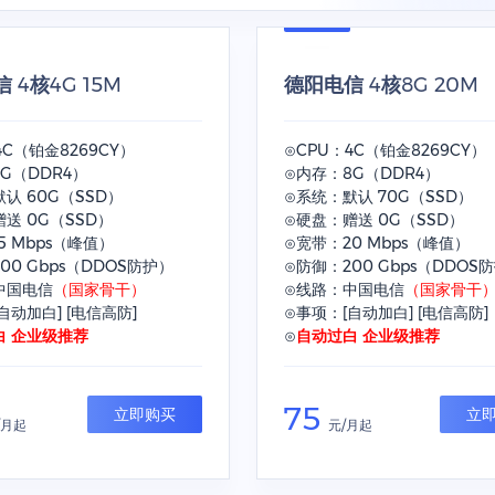
 4核4G 15M
德阳电信 4核8G 20M
4C（铂金8269CY）
⊙CPU：4C（铂金8269CY）
G（DDR4）
⊙内存：8G（DDR4）
认 60G（SSD）
⊙系统：默认 70G（SSD）
送 0G（SSD）
⊙硬盘：赠送 0G（SSD）
5 Mbps（峰值）
⊙宽带：20 Mbps（峰值）
00 Gbps（DDOS防护）
⊙防御：200 Gbps（DDOS
中国电信
（国家骨干）
⊙线路：中国电信
（国家骨干
自动加白] [电信高防]
⊙事项：[自动加白] [电信高防]
白 企业级推荐
⊙
自动过白 企业级推荐
75
立即购买
立
/月起
元/月起