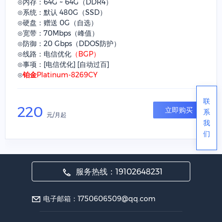
⊙内存：64G ~ 64G（DDR4）
⊙系统：默认 480G（SSD）
⊙硬盘：赠送 0G（自选）
⊙宽带：70Mbps（峰值）
⊙防御：20 Gbps（DDOS防护）
⊙线路：电信优化
（BGP）
⊙事项：[电信优化] [自动过百]
⊙
铂金Platinum-8269CY
联
220
立即购买
系
元/月起
我
们
服务热线：19102648231
电子邮箱：1750606509@qq.com