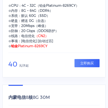
⊙CPU：4C ~ 32C（铂金Platinum-8269CY）
⊙内存：8G ~ 64G（DDR4）
⊙系统：默认 60G（SSD）
⊙硬盘：赠送 0G（自选）
⊙宽带：20Mbps（峰值）
⊙防御：20 Gbps（DDOS防护）
⊙线路：电信优化
（CN2）
⊙事项：[电信优化] [自动过百]
⊙
铂金Platinum-8269CY
40
立即购买
元/月起
内蒙电信8核8G 30M