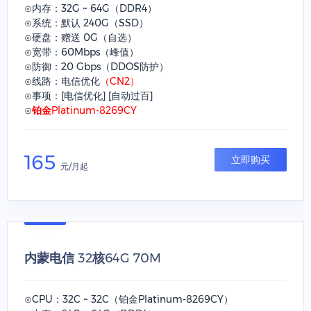
⊙内存：32G ~ 64G（DDR4）
⊙系统：默认 240G（SSD）
⊙硬盘：赠送 0G（自选）
⊙宽带：60Mbps（峰值）
⊙防御：20 Gbps（DDOS防护）
⊙线路：电信优化
（CN2）
⊙事项：[电信优化] [自动过百]
⊙
铂金Platinum-8269CY
165
立即购买
元/月起
内蒙电信 32核64G 70M
⊙CPU：32C ~ 32C（铂金Platinum-8269CY）