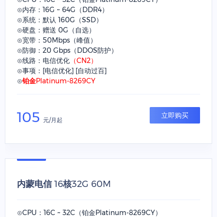
⊙内存：16G ~ 64G（DDR4）
⊙系统：默认 160G（SSD）
⊙硬盘：赠送 0G（自选）
⊙宽带：50Mbps（峰值）
⊙防御：20 Gbps（DDOS防护）
⊙线路：电信优化
（CN2）
⊙事项：[电信优化] [自动过百]
⊙
铂金Platinum-8269CY
105
立即购买
元/月起
内蒙电信 16核32G 60M
⊙CPU：16C ~ 32C（铂金Platinum-8269CY）